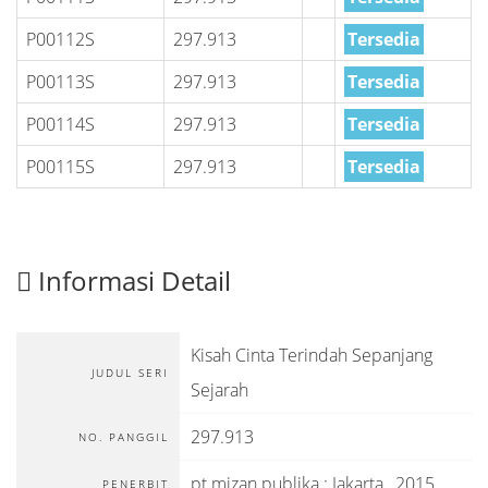
P00112S
297.913
Tersedia
P00113S
297.913
Tersedia
P00114S
297.913
Tersedia
P00115S
297.913
Tersedia
Informasi Detail
Kisah Cinta Terindah Sepanjang
JUDUL SERI
Sejarah
297.913
NO. PANGGIL
pt mizan publika
:
Jakarta
.,
2015
PENERBIT