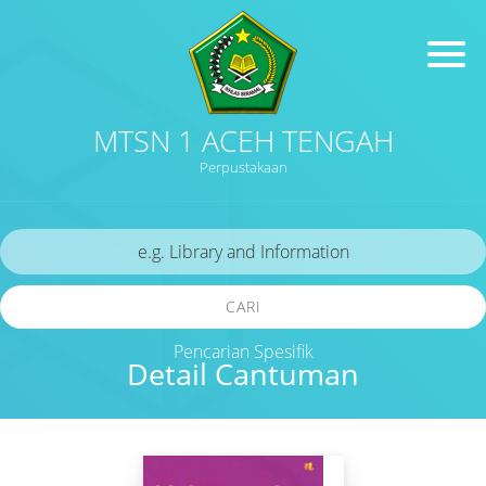
MTSN 1 ACEH TENGAH
Perpustakaan
CARI
Pencarian Spesifik
Detail Cantuman