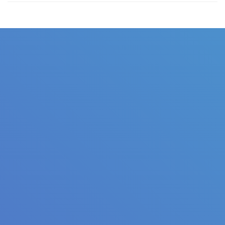
Judul
Pengarang
Subjek
ISBN/ISSN
Tipe Koleksi
Lokasi